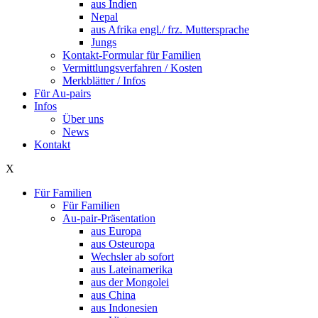
aus Indien
Nepal
aus Afrika engl./ frz. Muttersprache
Jungs
Kontakt-Formular für Familien
Vermittlungsverfahren / Kosten
Merkblätter / Infos
Für Au-pairs
Infos
Über uns
News
Kontakt
X
Für Familien
Für Familien
Au-pair-Präsentation
aus Europa
aus Osteuropa
Wechsler ab sofort
aus Lateinamerika
aus der Mongolei
aus China
aus Indonesien