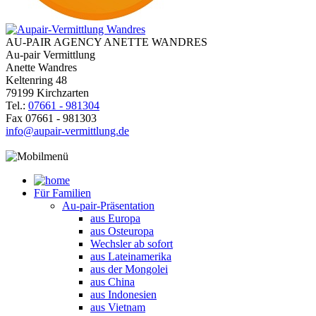
AU-PAIR AGENCY
ANETTE WANDRES
Au-pair Vermittlung
Anette Wandres
Keltenring 48
79199 Kirchzarten
Tel.:
07661 - 981304
Fax 07661 - 981303
info@aupair-vermittlung.de
Für Familien
Au-pair-Präsentation
aus Europa
aus Osteuropa
Wechsler ab sofort
aus Lateinamerika
aus der Mongolei
aus China
aus Indonesien
aus Vietnam